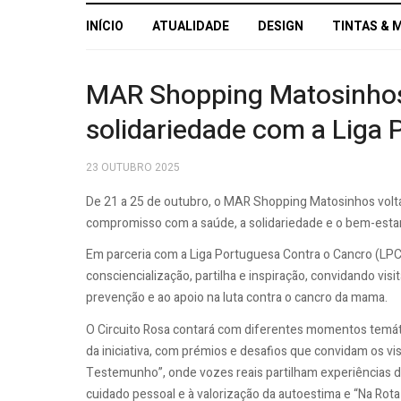
INÍCIO
ATUALIDADE
DESIGN
TINTAS & 
MAR Shopping Matosinhos 
solidariedade com a Liga
23 OUTUBRO 2025
De 21 a 25 de outubro, o MAR Shopping Matosinhos volt
compromisso com a saúde, a solidariedade e o bem-esta
Em parceria com a Liga Portuguesa Contra o Cancro (LP
consciencialização, partilha e inspiração, convidando vis
prevenção e ao apoio na luta contra o cancro da mama.
O Circuito Rosa contará com diferentes momentos temátic
da iniciativa, com prémios e desafios que convidam os vis
Testemunho”, onde vozes reais partilham experiências d
cuidado pessoal e à valorização da autoestima e “Na Rot