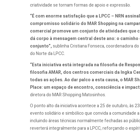
criatividade se tornam formas de apoio e expressão.
“É com enorme satisfação que a LPCC – NRN assinal
compromisso solidário do MAR Shopping na campanha
comercial promove um conjunto de atividades que 
dá corpo à mensagem central deste ano: o caminho 
conjunto”,
sublinha Cristiana Fonseca, coordenadora d
do Norte da LPCC.
“Esta iniciativa está integrada na filosofia de Respo
filosofia AMAR, dos centros comerciais da Ingka Ce
todas as ações. Ao dar palco a esta causa, o MAR S
Place: um espaço de encontro, consciência e impact
diretora do MAR Shopping Matosinhos.
O ponto alto da iniciativa acontece a 25 de outubro, às 
evento solidário e simbólico que convida a comunidade a 
incluindo áreas técnicas normalmente fechadas ao público
reverterá integralmente para a LPCC, reforçando o espíri