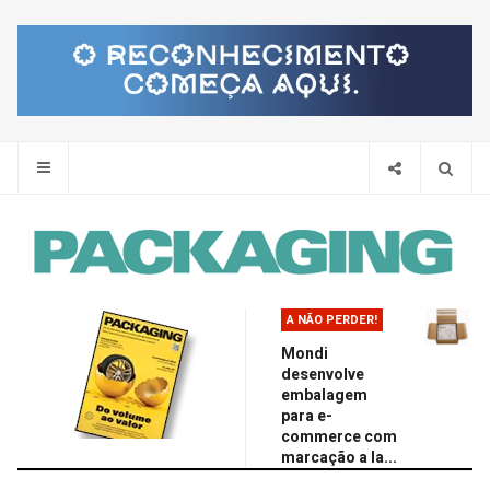
Pes
A NÃO PERDER!
Mondi
desenvolve
embalagem
para e-
commerce com
marcação a la...