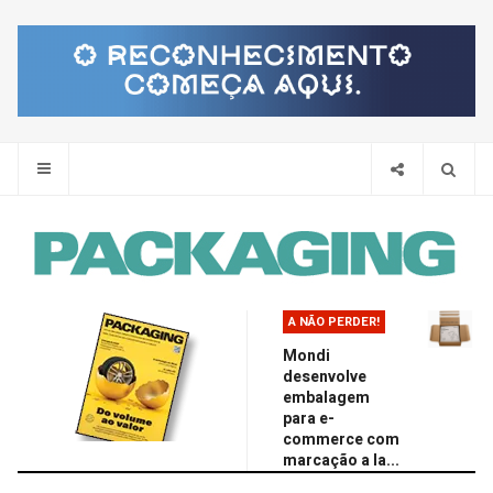
Pes
A NÃO PERDER!
Mondi
desenvolve
embalagem
para e-
commerce com
marcação a la...