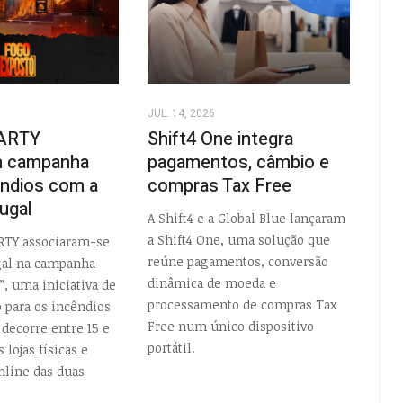
JUL. 14, 2026
ARTY
Shift4 One integra
 campanha
pagamentos, câmbio e
êndios com a
compras Tax Free
ugal
A Shift4 e a Global Blue lançaram
a Shift4 One, uma solução que
RTY associaram-se
reúne pagamentos, conversão
al na campanha
dinâmica de moeda e
”, uma iniciativa de
processamento de compras Tax
o para os incêndios
Free num único dispositivo
 decorre entre 15 e
portátil.
 lojas físicas e
nline das duas