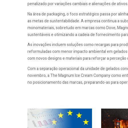
penalizado por variações cambiais e alienações de ativos
Na área de packaging, o foco estratégico passa por alinha
as metas de sustentabilidade. A empresa continua a subs
monomateriais, sobretudo em marcas como Dove, Magnu
sustentáveis e otimizando a cadeia de fornecimento para
As inovações incluem soluções como recargas para produt
reformuladas com menor impacto ambiental em gelados e
com novos designs e materiais para reforçar a perceção d
Com a separação operacional da unidade de gelados concl
novembro, a The Magnum Ice Cream Company como entida
no posicionamento das marcas, preparando-as para oper