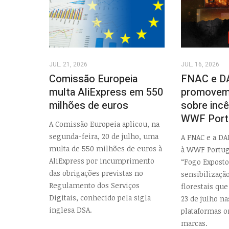
JUL. 21, 2026
JUL. 16, 2026
Comissão Europeia
FNAC e D
multa AliExpress em 550
promovem
milhões de euros
sobre inc
WWF Port
A Comissão Europeia aplicou, na
segunda-feira, 20 de julho, uma
A FNAC e a DA
multa de 550 milhões de euros à
à WWF Portug
AliExpress por incumprimento
“Fogo Exposto
das obrigações previstas no
sensibilizaçã
Regulamento dos Serviços
florestais que
Digitais, conhecido pela sigla
23 de julho nas
inglesa DSA.
plataformas o
marcas.