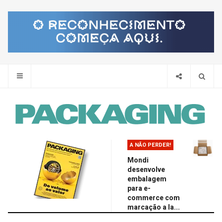
Pes
A NÃO PERDER!
Mondi
desenvolve
embalagem
para e-
commerce com
marcação a la...