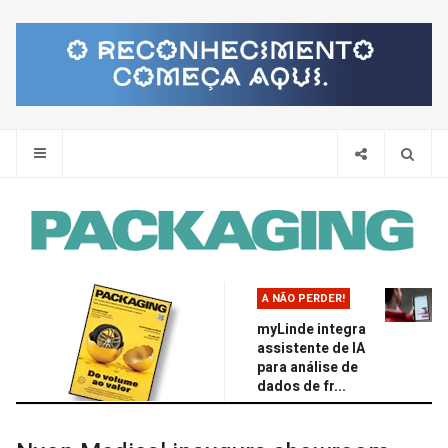
Pes
A NÃO PERDER!
myLinde integra
assistente de IA
para análise de
dados de fr...