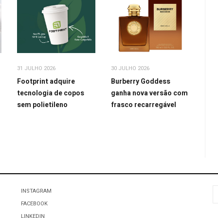
31 JULHO 2026
30 JULHO 2026
Footprint adquire
Burberry Goddess
tecnologia de copos
ganha nova versão com
sem polietileno
frasco recarregável
P
INSTAGRAM
FACEBOOK
LINKEDIN