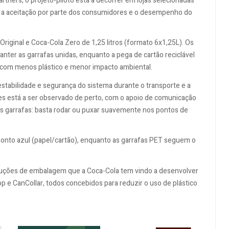
tners, o projeto-piloto está a decorrer em lojas selecionadas
ca, a aceitação por parte dos consumidores e o desempenho do
Original e Coca-Cola Zero de 1,25 litros (formato 6x1,25L). Os
ter as garrafas unidas, enquanto a pega de cartão reciclável
e com menos plástico e menor impacto ambiental.
stabilidade e segurança do sistema durante o transporte e a
 está a ser observado de perto, com o apoio de comunicação
as garrafas: basta rodar ou puxar suavemente nos pontos de
ponto azul (papel/cartão), enquanto as garrafas PET seguem o
luções de embalagem que a Coca-Cola tem vindo a desenvolver
p e CanCollar, todos concebidos para reduzir o uso de plástico