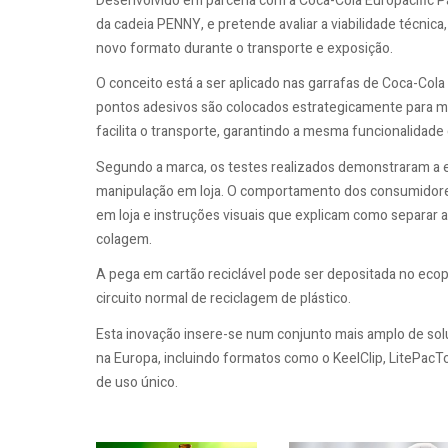
Desenvolvido em parceria com a Coca-Cola Europacific Par
da cadeia PENNY, e pretende avaliar a viabilidade técni
novo formato durante o transporte e exposição.
O conceito está a ser aplicado nas garrafas de Coca-Cola 
pontos adesivos são colocados estrategicamente para man
facilita o transporte, garantindo a mesma funcionalidad
Segundo a marca, os testes realizados demonstraram a e
manipulação em loja. O comportamento dos consumidores
em loja e instruções visuais que explicam como separar 
colagem.
A pega em cartão reciclável pode ser depositada no eco
circuito normal de reciclagem de plástico.
Esta inovação insere-se num conjunto mais amplo de so
na Europa, incluindo formatos como o KeelClip, LitePacTo
de uso único.