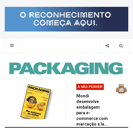
Pes
A NÃO PERDER!
Mondi
desenvolve
embalagem
para e-
commerce com
marcação a la...