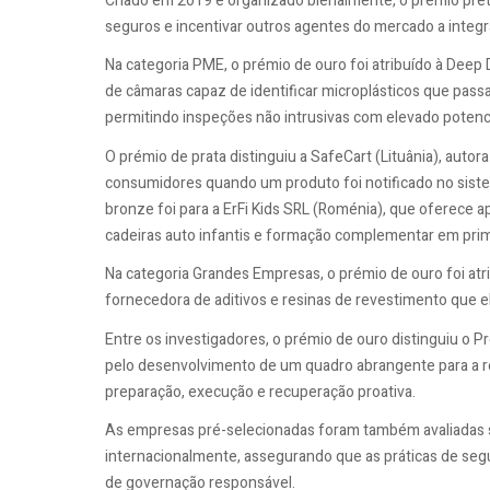
Criado em 2019 e organizado bienalmente, o prémio pret
seguros e incentivar outros agentes do mercado a integra
Na categoria PME, o prémio de ouro foi atribuído à Deep 
de câmaras capaz de identificar microplásticos que pas
permitindo inspeções não intrusivas com elevado potencia
O prémio de prata distinguiu a SafeCart (Lituânia), aut
consumidores quando um produto foi notificado no siste
bronze foi para a ErFi Kids SRL (Roménia), que oferece ap
cadeiras auto infantis e formação complementar em prim
Na categoria Grandes Empresas, o prémio de ouro foi a
fornecedora de aditivos e resinas de revestimento que 
Entre os investigadores, o prémio de ouro distinguiu o Pro
pelo desenvolvimento de um quadro abrangente para a r
preparação, execução e recuperação proativa.
As empresas pré-selecionadas foram também avaliadas s
internacionalmente, assegurando que as práticas de seg
de governação responsável.