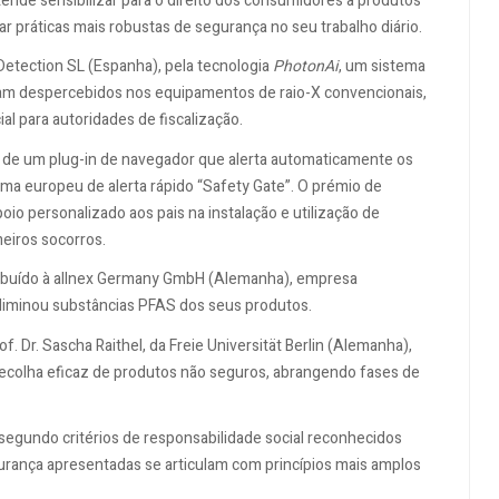
ende sensibilizar para o direito dos consumidores a produtos
r práticas mais robustas de segurança no seu trabalho diário.
Detection SL (Espanha), pela tecnologia
PhotonAi
, um sistema
sam despercebidos nos equipamentos de raio-X convencionais,
l para autoridades de fiscalização.
ora de um plug-in de navegador que alerta automaticamente os
ma europeu de alerta rápido “Safety Gate”. O prémio de
oio personalizado aos pais na instalação e utilização de
eiros socorros.
tribuído à allnex Germany GmbH (Alemanha), empresa
eliminou substâncias PFAS dos seus produtos.
f. Dr. Sascha Raithel, da Freie Universität Berlin (Alemanha),
ecolha eficaz de produtos não seguros, abrangendo fases de
egundo critérios de responsabilidade social reconhecidos
urança apresentadas se articulam com princípios mais amplos