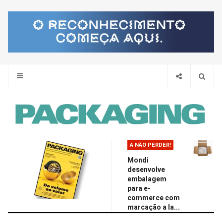
Pes
A NÃO PERDER!
Mondi
desenvolve
embalagem
para e-
commerce com
marcação a la...