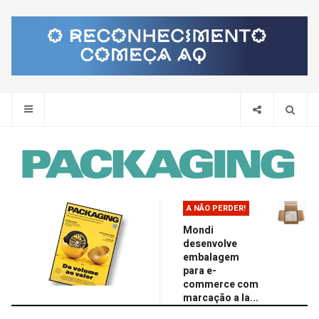
Pes
A NÃO PERDER!
Mondi
desenvolve
embalagem
para e-
commerce com
marcação a la...