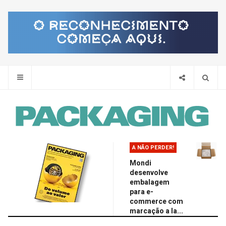
Pes
A NÃO PERDER!
Mondi
desenvolve
embalagem
para e-
commerce com
marcação a la...