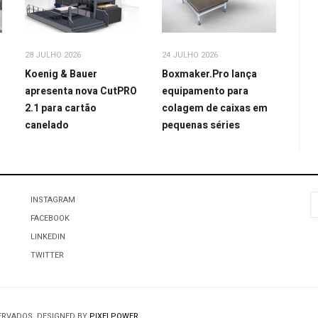
28 JULHO 2026
24 JULHO 2026
Koenig & Bauer
Boxmaker.Pro lança
apresenta nova CutPRO
equipamento para
2.1 para cartão
colagem de caixas em
canelado
pequenas séries
P
INSTAGRAM
FACEBOOK
LINKEDIN
TWITTER
SERVADOS. DESIGNED BY
PIXELPOWER
.