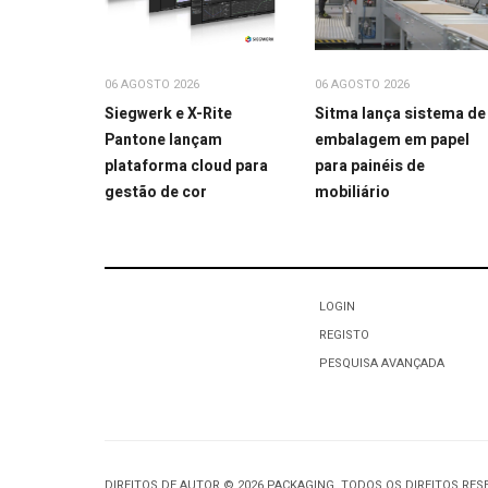
06 AGOSTO 2026
06 AGOSTO 2026
Sitma lança sistema de
Siegwerk e X-Rite
embalagem em papel
Pantone lançam
para painéis de
plataforma cloud para
mobiliário
gestão de cor
LOGIN
REGISTO
PESQUISA AVANÇADA
DIREITOS DE AUTOR © 2026 PACKAGING. TODOS OS DIREITOS RE