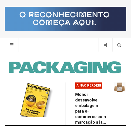
Pes
A NÃO PERDER!
Mondi
desenvolve
embalagem
para e-
commerce com
marcação a la...