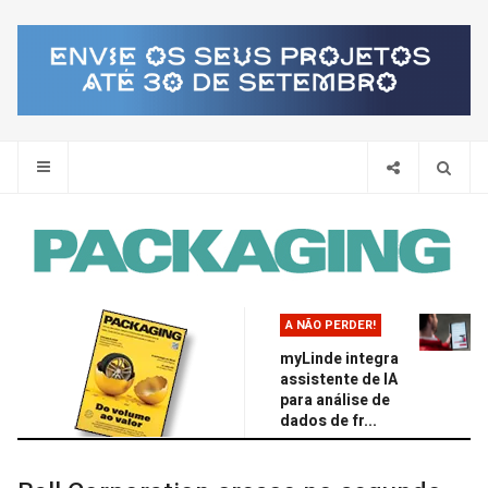
Pes
A NÃO PERDER!
myLinde integra
assistente de IA
para análise de
dados de fr...