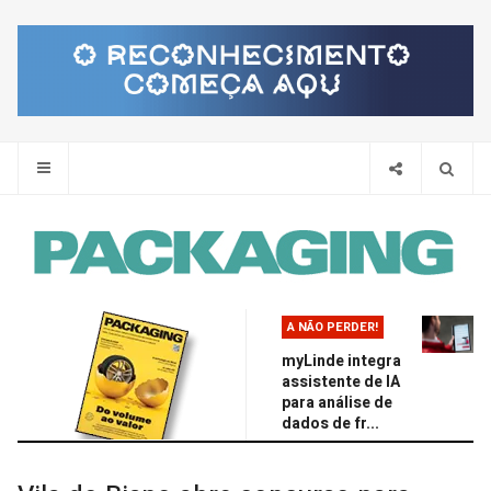
Pes
A NÃO PERDER!
myLinde integra
assistente de IA
para análise de
dados de fr...