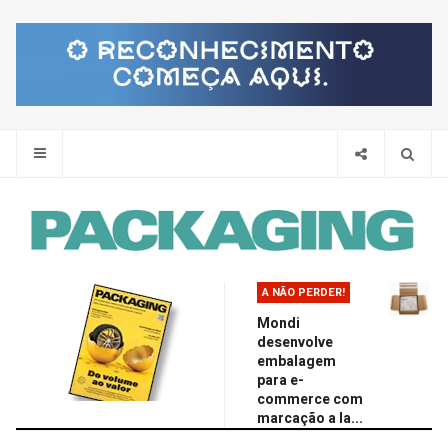
Pes
A NÃO PERDER!
Mondi
desenvolve
embalagem
para e-
commerce com
marcação a la...