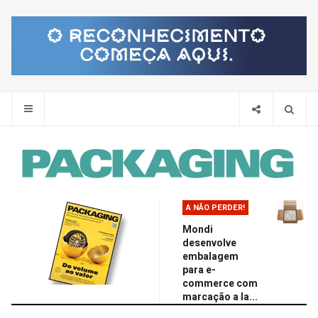
Pes
A NÃO PERDER!
Mondi
desenvolve
embalagem
para e-
commerce com
marcação a la...